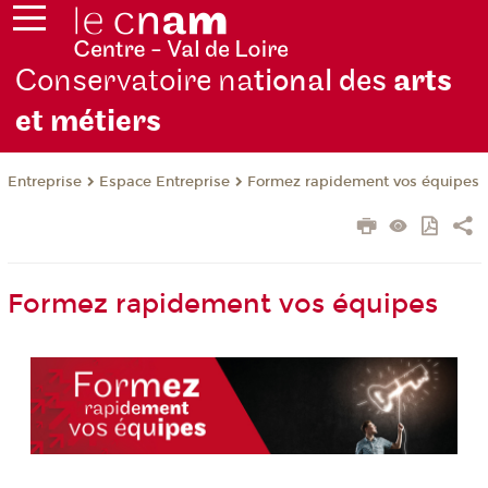
Conservatoire na
tional des
arts
et métiers
Entreprise
Espace Entreprise
Formez rapidement vos équipes
Formez rapidement vos équipes