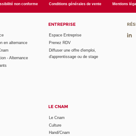
sibilité non conforme
Conditions générales de vente
Mentions léga
ENTREPRISE
RÉS
ce
Espace Entreprise
on en alternance
Prenez RDV
 Cnam
Diffuser une offre d'emploi,
d'apprentissage ou de stage
tion - Alternance
ants
LE CNAM
Le Cnam
Culture
Handi'Cnam