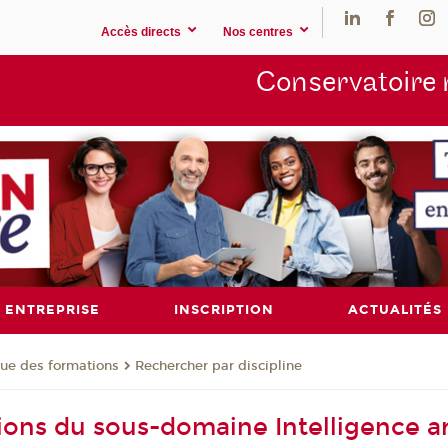
Accès directs
Nos centres
Conservatoire 
ENTREPRISE
INSCRIPTION
ACTUALITÉS
ue des formations
Rechercher par discipline
ons du sous-domaine Intelligence art