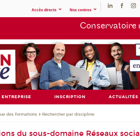
Accès directs
Nos centres
Conservatoire 
ENTREPRISE
INSCRIPTION
ACTUALITÉS
ue des formations
Rechercher par discipline
ions du sous-domaine Réseaux soci