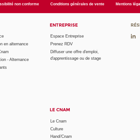
sibilité non conforme
Conditions générales de vente
Mentions léga
ENTREPRISE
RÉS
ce
Espace Entreprise
on en alternance
Prenez RDV
 Cnam
Diffuser une offre d'emploi,
d'apprentissage ou de stage
tion - Alternance
ants
LE CNAM
Le Cnam
Culture
Handi'Cnam