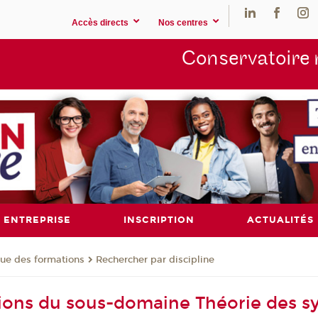
Accès directs
Nos centres
Conservatoire 
ENTREPRISE
INSCRIPTION
ACTUALITÉS
ue des formations
Rechercher par discipline
ions du sous-domaine Théorie des s