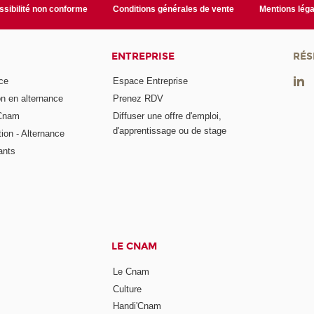
sibilité non conforme
Conditions générales de vente
Mentions léga
ENTREPRISE
RÉS
ce
Espace Entreprise
on en alternance
Prenez RDV
 Cnam
Diffuser une offre d'emploi,
d'apprentissage ou de stage
tion - Alternance
ants
LE CNAM
Le Cnam
Culture
Handi'Cnam