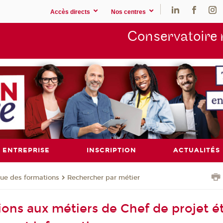
Accès directs
Nos centres
Conservatoire 
ENTREPRISE
INSCRIPTION
ACTUALITÉS
ue des formations
Rechercher par métier
ions aux métiers de Chef de projet é