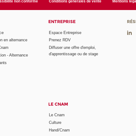
sibilité non conforme
Conditions générales de vente
Mentions léga
ENTREPRISE
RÉS
ce
Espace Entreprise
on en alternance
Prenez RDV
 Cnam
Diffuser une offre d'emploi,
d'apprentissage ou de stage
tion - Alternance
ants
LE CNAM
Le Cnam
Culture
Handi'Cnam