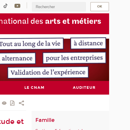
na
tional des
arts et métiers
LE CNAM
AUDITEUR
Famille
tude et