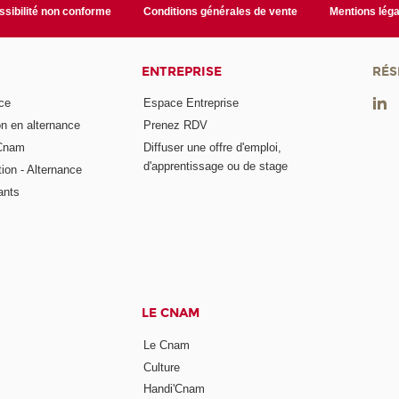
sibilité non conforme
Conditions générales de vente
Mentions léga
ENTREPRISE
RÉS
ce
Espace Entreprise
on en alternance
Prenez RDV
 Cnam
Diffuser une offre d'emploi,
d'apprentissage ou de stage
tion - Alternance
ants
LE CNAM
Le Cnam
Culture
Handi'Cnam