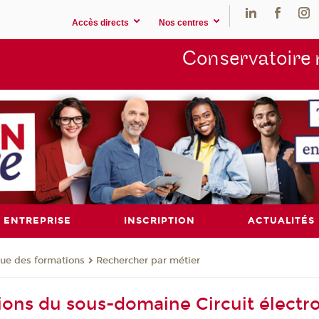
Accès directs
Nos centres
Conservatoire 
ENTREPRISE
INSCRIPTION
ACTUALITÉS
ue des formations
Rechercher par métier
ions du sous-domaine Circuit électr