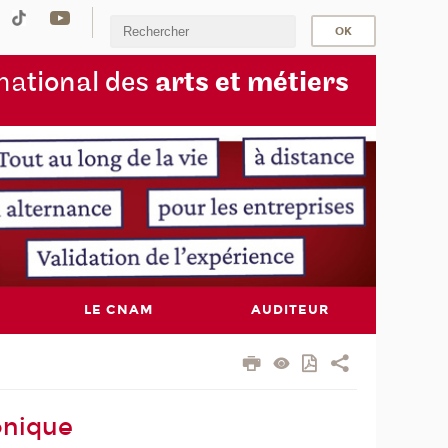
na
tional des
arts et métiers
LE CNAM
AUDITEUR
onique