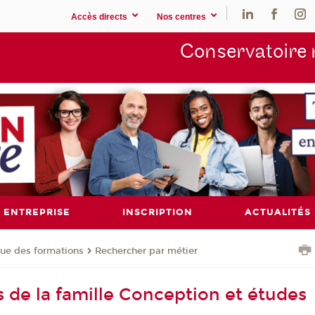
Accès directs
Nos centres
Conservatoire 
ENTREPRISE
INSCRIPTION
ACTUALITÉS
ue des formations
Rechercher par métier
s de la famille Conception et études