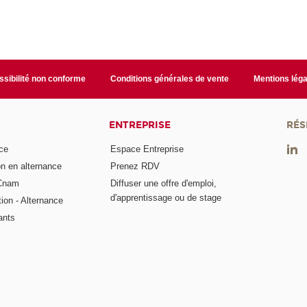
sibilité non conforme
Conditions générales de vente
Mentions léga
ENTREPRISE
RÉS
ce
Espace Entreprise
on en alternance
Prenez RDV
 Cnam
Diffuser une offre d'emploi,
d'apprentissage ou de stage
tion - Alternance
ants