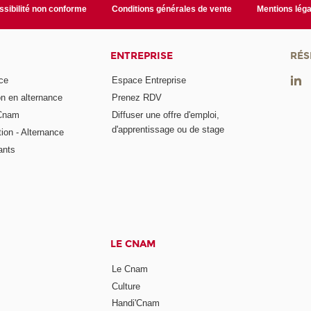
sibilité non conforme
Conditions générales de vente
Mentions léga
ENTREPRISE
RÉS
ce
Espace Entreprise
on en alternance
Prenez RDV
 Cnam
Diffuser une offre d'emploi,
d'apprentissage ou de stage
tion - Alternance
ants
LE CNAM
Le Cnam
Culture
Handi'Cnam