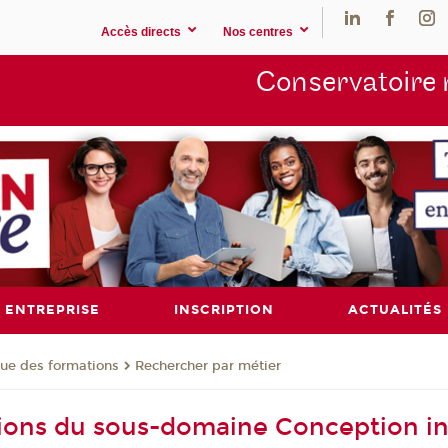
Accès directs
Nos centres
Conservatoire 
ENTREPRISE
INSCRIPTION
ACTUALITÉS
ue des formations
Rechercher par métier
ions du sous-domaine Conception i