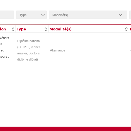
tion
Type
Modalité(s)
Métiers
Diplôme national
et
(DEUST, licence,
 et
Alternance
master, doctorat,
cours :
diplôme d'Etat)