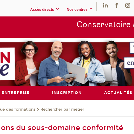
Accès directs
Nos centres
Conservatoire 
ENTREPRISE
INSCRIPTION
ACTUALITÉS
ue des formations
Rechercher par métier
ions du sous-domaine conformité