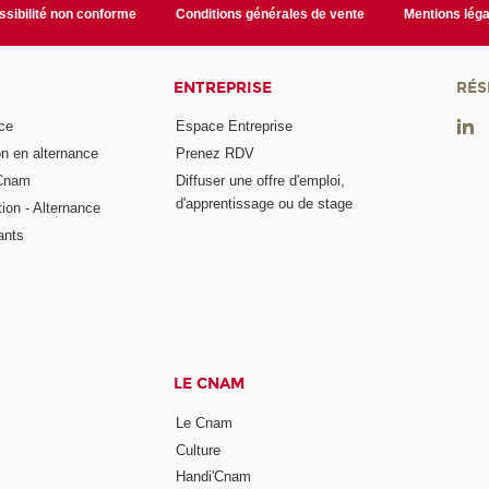
sibilité non conforme
Conditions générales de vente
Mentions léga
ENTREPRISE
RÉS
ce
Espace Entreprise
on en alternance
Prenez RDV
 Cnam
Diffuser une offre d'emploi,
d'apprentissage ou de stage
tion - Alternance
ants
LE CNAM
Le Cnam
Culture
Handi'Cnam