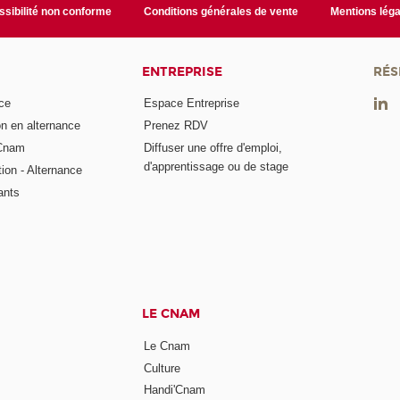
sibilité non conforme
Conditions générales de vente
Mentions léga
ENTREPRISE
RÉS
ce
Espace Entreprise
on en alternance
Prenez RDV
 Cnam
Diffuser une offre d'emploi,
d'apprentissage ou de stage
tion - Alternance
ants
LE CNAM
Le Cnam
Culture
Handi'Cnam