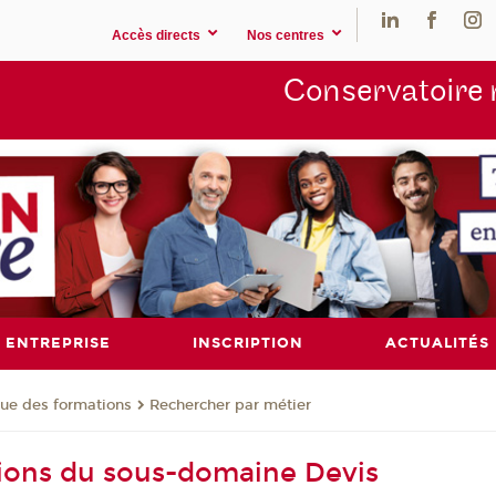
Accès directs
Nos centres
Conservatoire 
ENTREPRISE
INSCRIPTION
ACTUALITÉS
ue des formations
Rechercher par métier
ions du sous-domaine Devis