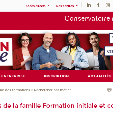
Accès directs
Nos centres
Conservatoire 
ENTREPRISE
INSCRIPTION
ACTUALITÉS
ue des formations
Rechercher par métier
 de la famille Formation initiale et 