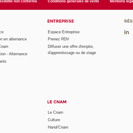
sibilité non conforme
Conditions générales de vente
Mentions léga
ENTREPRISE
RÉS
ce
Espace Entreprise
on en alternance
Prenez RDV
 Cnam
Diffuser une offre d'emploi,
d'apprentissage ou de stage
tion - Alternance
ants
LE CNAM
Le Cnam
Culture
Handi'Cnam