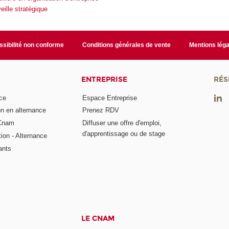
ille stratégique
sibilité non conforme
Conditions générales de vente
Mentions léga
ENTREPRISE
RÉS
ce
Espace Entreprise
on en alternance
Prenez RDV
 Cnam
Diffuser une offre d'emploi,
d'apprentissage ou de stage
tion - Alternance
ants
LE CNAM