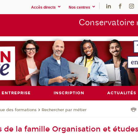
Accès directs
Nos centres
Conservatoire 
ENTREPRISE
INSCRIPTION
ACTUALITÉS
ue des formations
Rechercher par métier
 de la famille Organisation et étude