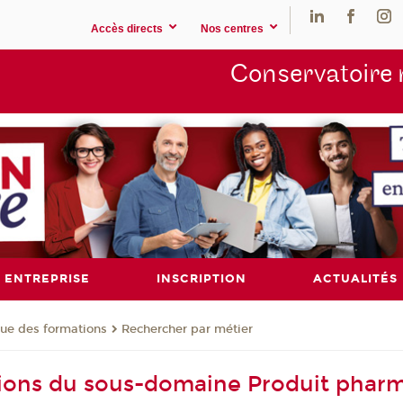
Accès directs
Nos centres
Conservatoire 
ENTREPRISE
INSCRIPTION
ACTUALITÉS
ue des formations
Rechercher par métier
ions du sous-domaine Produit phar