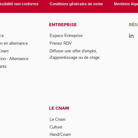
sibilité non conforme
Conditions générales de vente
Mentions léga
ENTREPRISE
RÉS
ce
Espace Entreprise
on en alternance
Prenez RDV
 Cnam
Diffuser une offre d'emploi,
d'apprentissage ou de stage
tion - Alternance
ants
LE CNAM
Le Cnam
Culture
Handi'Cnam