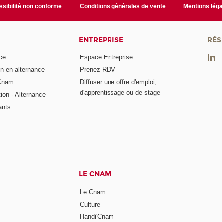
sibilité non conforme
Conditions générales de vente
Mentions léga
ENTREPRISE
RÉS
ce
Espace Entreprise
on en alternance
Prenez RDV
 Cnam
Diffuser une offre d'emploi,
d'apprentissage ou de stage
tion - Alternance
ants
LE CNAM
Le Cnam
Culture
Handi'Cnam