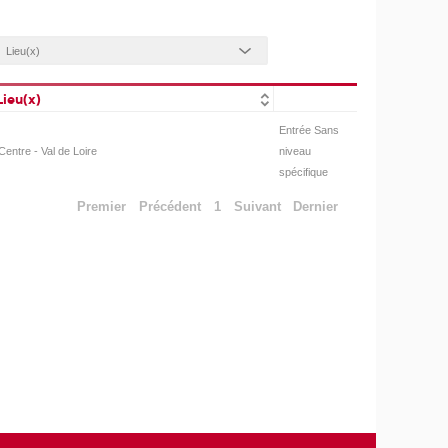
Lieu(x)
Entrée Sans
Centre - Val de Loire
niveau
spécifique
Premier
Précédent
1
Suivant
Dernier