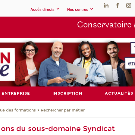
Accès directs
Nos centres
Conservatoire 
ENTREPRISE
INSCRIPTION
ACTUALITÉS
ue des formations
Rechercher par métier
ions du sous-domaine Syndicat