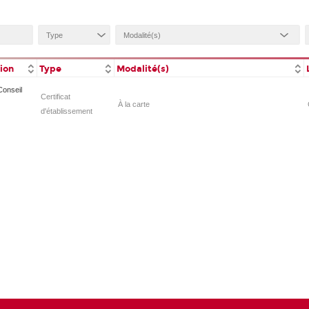
tion
Type
Modalité(s)
Conseil
Certificat
À la carte
d'établissement