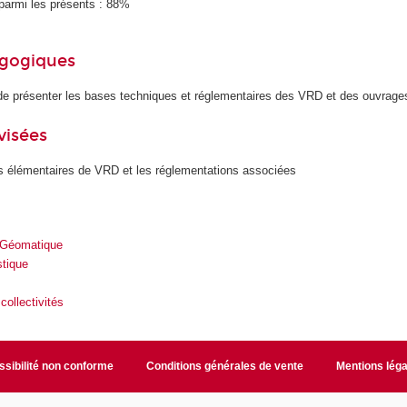
parmi les présents : 88%
agogiques
t de présenter les bases techniques et réglementaires des VRD et des ouvrage
visées
es élémentaires de VRD et les réglementations associées
 Géomatique
stique
ollectivités
sibilité non conforme
Conditions générales de vente
Mentions léga