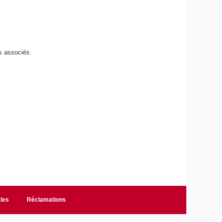
s associés.
les
Réclamations