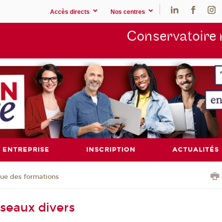
Accès directs
Nos centres
Conservatoire 
ENTREPRISE
INSCRIPTION
ACTUALITÉS
ue des formations
éseaux divers