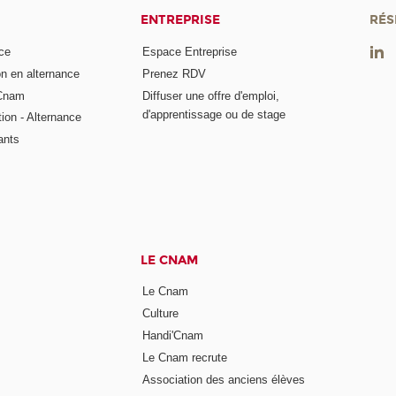
ENTREPRISE
RÉS
ce
Espace Entreprise
on en alternance
Prenez RDV
 Cnam
Diffuser une offre d'emploi,
d'apprentissage ou de stage
tion - Alternance
ants
LE CNAM
Le Cnam
Culture
Handi'Cnam
Le Cnam recrute
Association des anciens élèves