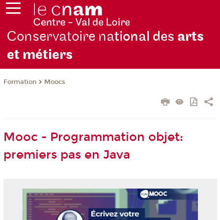
Conservatoire na
tional des
arts
et métiers
Formation
Moocs
Mooc - Programmation objet:
premiers pas en Java