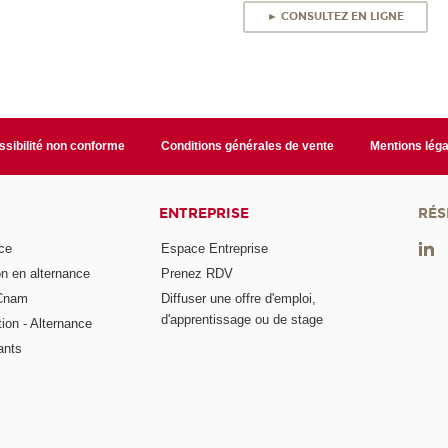
► CONSULTEZ EN LIGNE
sibilité non conforme
Conditions générales de vente
Mentions léga
ENTREPRISE
RÉS
ce
Espace Entreprise
on en alternance
Prenez RDV
 Cnam
Diffuser une offre d'emploi,
d'apprentissage ou de stage
tion - Alternance
ants