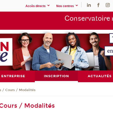
Accès directs
Nos centres
Conservatoire 
ENTREPRISE
INSCRIPTION
ACTUALITÉS
s / Cours / Modalités
 Cours / Modalités