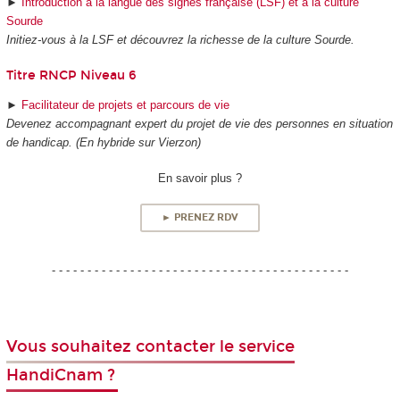
►
Introduction à la langue des signes française (LSF) et à la culture
Sourde
Initiez-vous à la LSF et découvrez la richesse de la culture Sourde.
Titre RNCP Niveau 6
►
Facilitateur de projets et parcours de vie
Devenez accompagnant expert du projet de vie des personnes en situation
de handicap. (En hybride sur Vierzon)
En savoir plus ?
► PRENEZ RDV
- - - - - - - - - - - - - - - - - - - - - - - - - - - - - - - - - - - - - - - - - -
Vous souhaitez contacter le service
HandiCnam ?