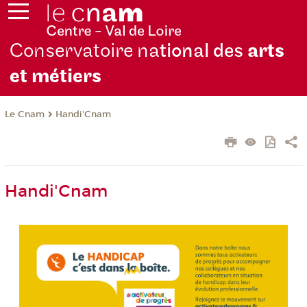
Conservatoire na
tional des
arts
et métiers
Le Cnam
Handi'Cnam
Handi'Cnam