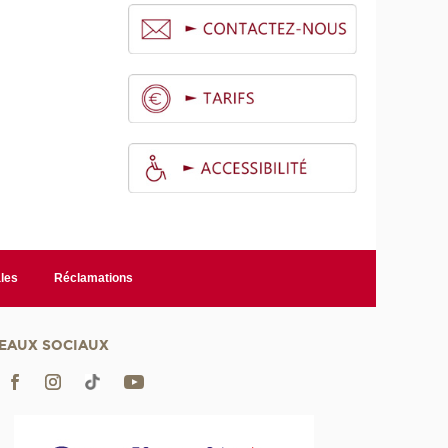
é
les
Réclamations
EAUX SOCIAUX