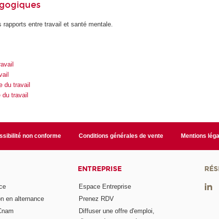
agogiques
rapports entre travail et santé mentale.
avail
vail
du travail
du travail
sibilité non conforme
Conditions générales de vente
Mentions léga
ENTREPRISE
RÉS
ce
Espace Entreprise
on en alternance
Prenez RDV
 Cnam
Diffuser une offre d'emploi,