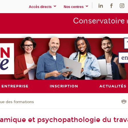
Accès directs
Nos centres
Conservatoire 
ENTREPRISE
INSCRIPTION
ACTUALITÉS
ue des formations
mique et psychopathologie du trava