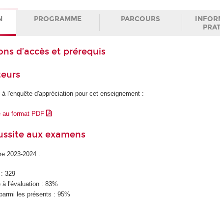
N
PROGRAMME
PARCOURS
INFOR
PRA
ons d’accès et prérequis
teurs
 à l'enquête d'appréciation pour cet enseignement :
e au format PDF
éussite aux examens
ire 2023-2024 :
 : 329
à l'évaluation : 83%
parmi les présents : 95%