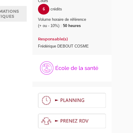
Cours
6
crédits
MATIONS
TIQUES
Volume horaire de référence
(+ ou - 10%) :
50 heures
Responsable(s)
Frédérique DEBOUT COSME
É
c
o
l
e
d
e
l
a
S
a
n
t