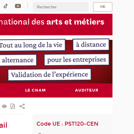
na
tional des
arts et métiers
LE CNAM
AUDITEUR
Code UE : PST120-CEN
il