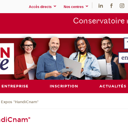
Accès directs
Nos centres
Conservatoire 
ENTREPRISE
INSCRIPTION
ACTUALITÉS
Expos "HandiCnam"
ndiCnam"