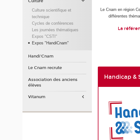
Culture
Le Cnam en région Cen
Culture scientifique et
différentes théma
technique
Cycles de conférences
La référe
Les journées thématiques
Expos "CSTI"
Expos "HandiCnam"
Handi'Cnam
Le Cnam recrute
Handicap & 
Association des anciens
élèves
Vitanum