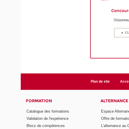
Concour
Visionnez
► CL
Plan de site
Acces
FORMATION
ALTERNANCE
Catalogue des formations
Espace Alternan
Validation de l'expérience
Offre de formati
Blocs de compétences
L'alternance au