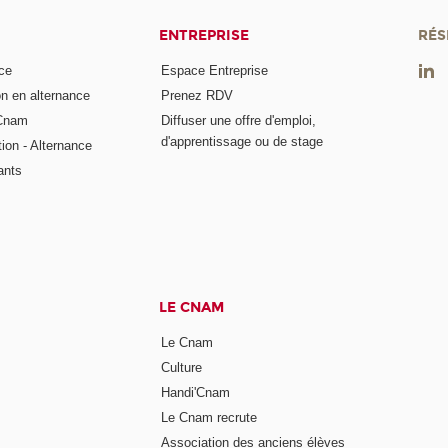
ENTREPRISE
RÉS
ce
Espace Entreprise
on en alternance
Prenez RDV
 Cnam
Diffuser une offre d'emploi,
d'apprentissage ou de stage
tion - Alternance
ants
LE CNAM
Le Cnam
Culture
Handi'Cnam
Le Cnam recrute
Association des anciens élèves