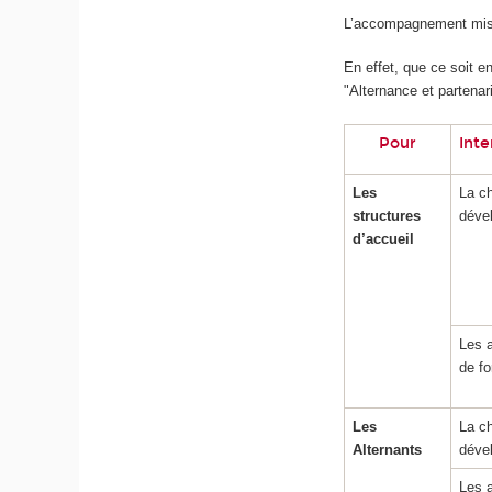
L’accompagnement mis e
En effet, que ce soit e
"Alternance et partenari
Pour
Inte
Les
La c
structures
déve
d’accueil
Les 
de fo
Les
La c
Alternants
déve
Les 