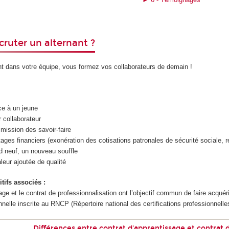
cruter un alternant ?
ant dans votre équipe, vous formez vos collaborateurs de demain !
e à un jeune
r collaborateur
smission des savoir-faire
tages financiers (exonération des cotisations patronales de sécurité sociale, 
d neuf, un nouveau souffle
leur ajoutée de qualité
tifs associés :
age et le contrat de professionnalisation ont l’objectif commun de faire acquér
ionnelle inscrite au RNCP (Répertoire national des certifications professionnelle
Différences entre contrat d'apprentissage et contrat 