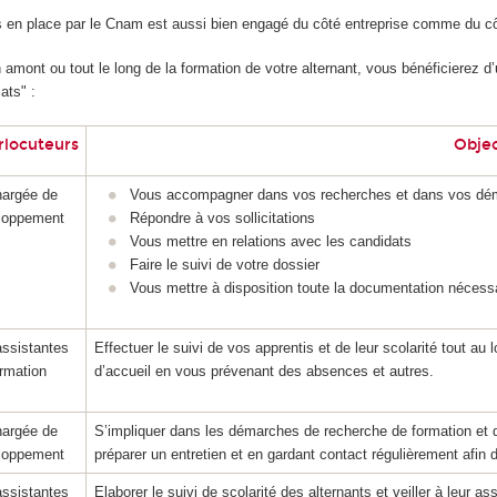
n place par le Cnam est aussi bien engagé du côté entreprise comme du côt
n amont ou tout le long de la formation de votre alternant, vous bénéficierez d
ats" :
rlocuteurs
Objec
hargée de
Vous accompagner dans vos recherches et dans vos dé
loppement
Répondre à vos sollicitations
Vous mettre en relations avec les candidats
Faire le suivi de votre dossier
Vous mettre à disposition toute la documentation nécess
assistantes
Effectuer le suivi de vos apprentis et de leur scolarité tout au
rmation
d’accueil en vous prévenant des absences et autres.
hargée de
S’impliquer dans les démarches de recherche de formation et d’e
loppement
préparer un entretien et en gardant contact régulièrement afin d
assistantes
Elaborer le suivi de scolarité des alternants et veiller à leur a