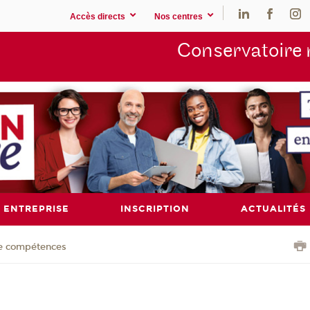
Accès directs
Nos centres
Conservatoire 
ENTREPRISE
INSCRIPTION
ACTUALITÉS
de compétences