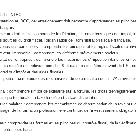
C de l'INTEC.
éparation au DGC, cet enseignement doit permettre d'appréhender les princip
 français.
ale au droit fiscal : comprendre la définition, les caractéristiques de l'impôt, l
es sources du droit fiscal, l'organisation de l'administration fiscale française.
enus des particuliers : comprendre les principes et les règles fiscales relativ
revenu imposable ; comprendre les différents prélèvements sociaux.
ultat de l'entreprise : comprendre les mécanismes d'imposition dans les entre
s les sociétés ne relevant pas de l'IS et dans les sociétés relevant de l'IS ; 
édits d'impôt et des aides fiscales.
r ajoutée : comprendre les mécanismes de détermination de la TVA à reverser
tal : comprendre l'impôt de solidarité sur la fortune, les droits d'enregistremen
mique territoriale, la taxe foncière et la taxe d'habitation.
 les salaires : comprendre les mécanismes de détermination de la taxe sur le
ssage, de la formation professionnelle continue, de l'investissement obligatoir
s : comprendre les formes et les principes du contrôle fiscal, de la vérificati
 contentieux fiscal.