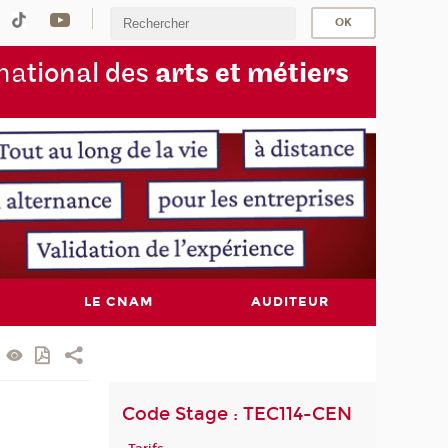
na
tional des
arts et métiers
LE CNAM
AUDITEUR
Code Stage : TEC114-CEN