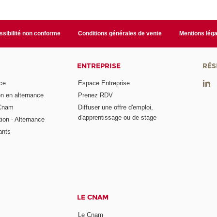
sibilité non conforme
Conditions générales de vente
Mentions léga
ENTREPRISE
RÉS
ce
Espace Entreprise
on en alternance
Prenez RDV
 Cnam
Diffuser une offre d'emploi,
d'apprentissage ou de stage
tion - Alternance
ants
LE CNAM
Le Cnam