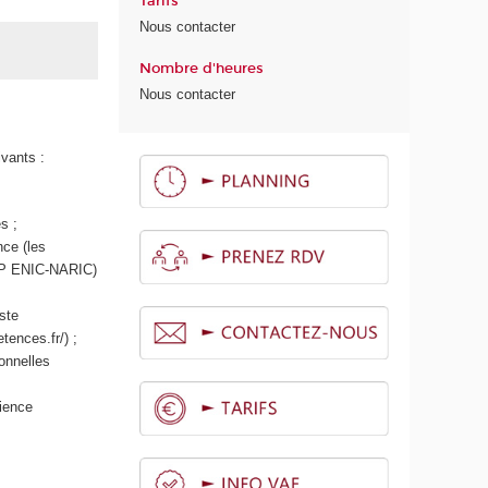
Tarifs
Nous contacter
Nombre d'heures
Nous contacter
ivants :
s ;
nce (les
IEP ENIC-NARIC)
iste
tences.fr/) ;
ionnelles
ience