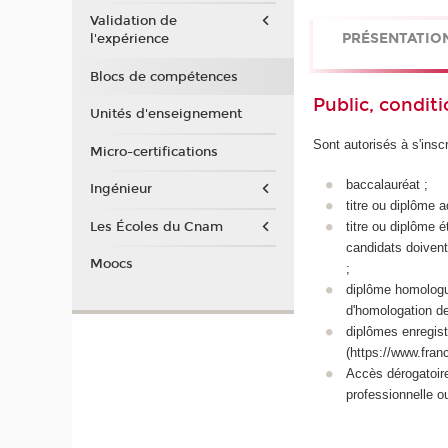
Validation de
PRÉSENTATIO
l'expérience
Blocs de compétences
Public, conditi
Unités d'enseignement
Sont autorisés à s'inscr
Micro-certifications
baccalauréat ;
Ingénieur
titre ou diplôme 
Les Écoles du Cnam
titre ou diplôme 
candidats doivent
Moocs
;
diplôme homologué 
d'homologation de
diplômes enregistr
(https://www.fran
Accès dérogatoir
professionnelle o