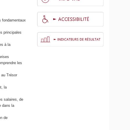
es fondamentaux
es principales
es à la
prises
comprendre les
 au Trésor
t, la
s salaires, de
e dans la
on de