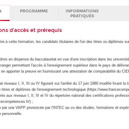
N
PROGRAMME
INFORMATIONS
PRATIQUES
ons d’accès et prérequis
ire à cette formation, les candidats titulaires de l'un des titres ou diplômes su
admis en dispense du baccalauréat en vue d'une inscription dans les université
étranger permettant l'accès à l'enseignement supérieur dans le pays de délivra
 en apporter la preuve en fournissant une attestation de comparabilité du C
niveaux I, II, III ou IV figurant sur l'arrêté du 17 juin 1980 modifié fixant la l
 titres et diplômes de l'enseignement technologique (https://www.francecompe
és aux niveaux I, II, III et IV du répertoire national des certifications profess
cecompetences.fr/) ;
e par une VAPP prononcée par l'INTEC au vu des études, formations et expér
u personnelle.