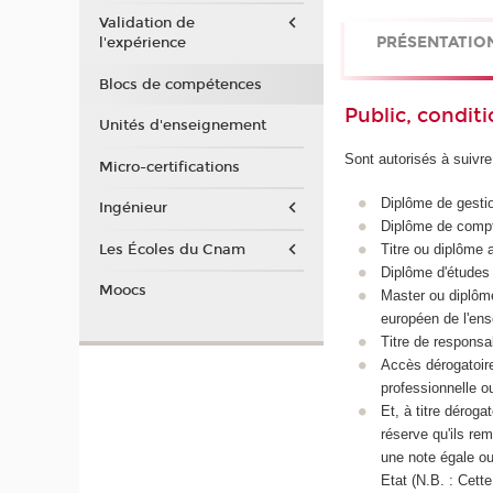
Validation de
PRÉSENTATIO
l'expérience
Blocs de compétences
Public, conditi
Unités d'enseignement
Sont autorisés à suivre 
Micro-certifications
Diplôme de gesti
Ingénieur
Diplôme de compta
Les Écoles du Cnam
Titre ou diplôme
Diplôme d'études
Moocs
Master ou diplôm
européen de l'en
Titre de respons
Accès dérogatoir
professionnelle o
Et, à titre déroga
réserve qu'ils rem
une note égale 
Etat (N.B. : Cett