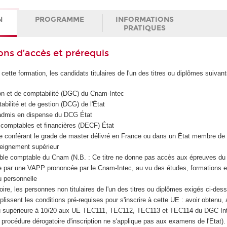
N
PROGRAMME
INFORMATIONS
PRATIQUES
ons d’accès et prérequis
cette formation, les candidats titulaires de l'un des titres ou diplômes suivant
on et de comptabilité (DGC) du Cnam-Intec
bilité et de gestion (DCG) de l'État
 admis en dispense du DCG État
 comptables et financières (DECF) État
e conférant le grade de master délivré en France ou dans un État membre de
seignement supérieur
able comptable du Cnam (N.B. : Ce titre ne donne pas accès aux épreuves d
e par une VAPP prononcée par le Cnam-Intec, au vu des études, formations e
u personnelle
toire, les personnes non titulaires de l'un des titres ou diplômes exigés ci-de
plissent les conditions pré-requises pour s'inscrire à cette UE : avoir obtenu, 
ou supérieure à 10/20 aux UE TEC111, TEC112, TEC113 et TEC114 du DGC I
e procédure dérogatoire d'inscription ne s'applique pas aux examens de l'Etat).