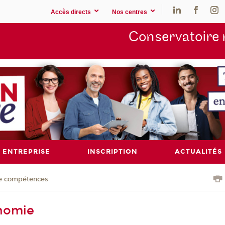
Accès directs
Nos centres
Conservatoire 
ENTREPRISE
INSCRIPTION
ACTUALITÉS
de compétences
onomie