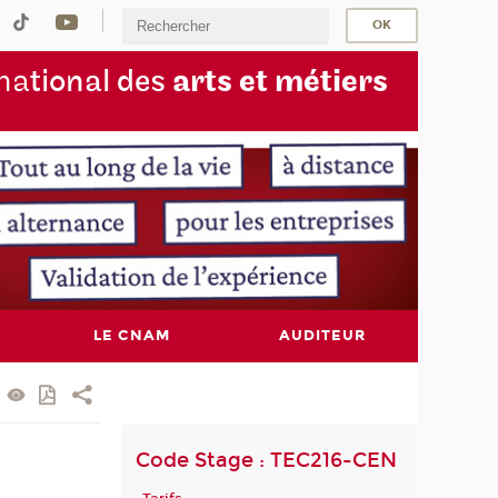
na
tional des
arts et métiers
LE CNAM
AUDITEUR
Code Stage : TEC216-CEN