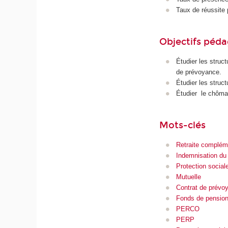
Taux de réussite 
Objectifs péd
Étudier les struc
de prévoyance.
Étudier les struc
Étudier le chômag
Mots-clés
Retraite complém
Indemnisation d
Protection social
Mutuelle
Contrat de prévo
Fonds de pensio
PERCO
PERP