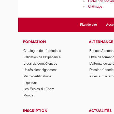
Protection socia
Chômage
Plan de site
Acces
FORMATION
ALTERNANCE
Catalogue des formations
Espace Alternan
Validation de l'expérience
Offre de formati
Blocs de compétences
L'alternance au
Unités d'enseignement
Dossier d'inscrip
Micro-certifications
Aides aux altern
Ingénieur
Les Écoles du Cnam
Moocs
INSCRIPTION
ACTUALITÉS