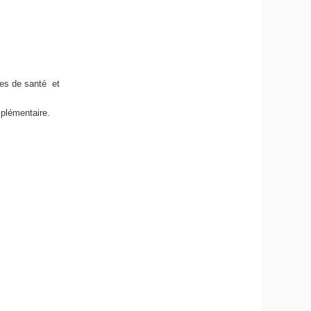
é
res de santé et
mplémentaire.