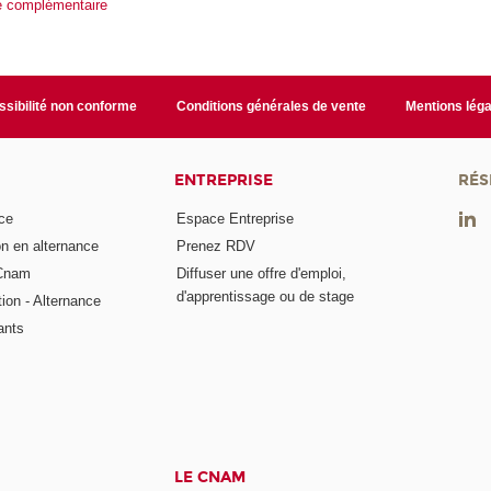
le complémentaire
sibilité non conforme
Conditions générales de vente
Mentions léga
ENTREPRISE
RÉS
ce
Espace Entreprise
on en alternance
Prenez RDV
 Cnam
Diffuser une offre d'emploi,
d'apprentissage ou de stage
tion - Alternance
ants
LE CNAM