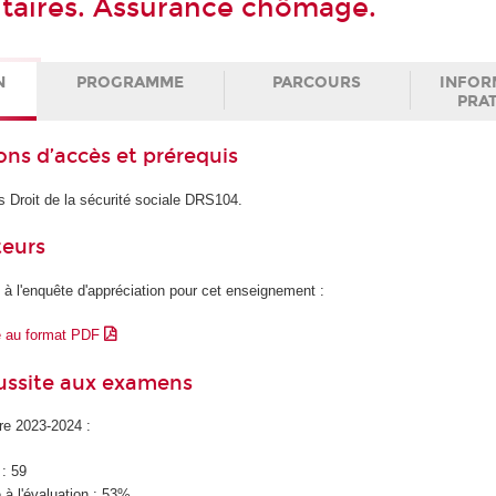
taires. Assurance chômage.
N
PROGRAMME
PARCOURS
INFOR
PRA
ons d’accès et prérequis
s Droit de la sécurité sociale DRS104.
teurs
 à l'enquête d'appréciation pour cet enseignement :
e au format PDF
éussite aux examens
ire 2023-2024 :
 : 59
à l'évaluation : 53%