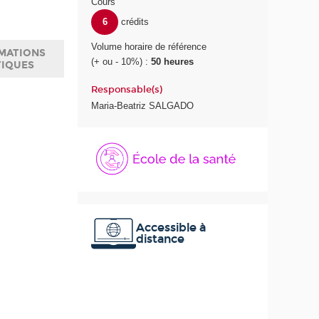
Cours
6
crédits
Volume horaire de référence
MATIONS
(+ ou - 10%) :
50 heures
TIQUES
Responsable(s)
Maria-Beatriz SALGADO
É
c
o
l
e
d
e
Accessible à
distance
l
a
S
a
n
t