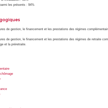
parmi les présents : 94%
agogiques
tures de gestion, le financement et les prestations des régimes complémentai
tures de gestion, le financement et les prestations des régimes de retraite co
e et la préretraite.
entaire
u chômage
e
yance
n