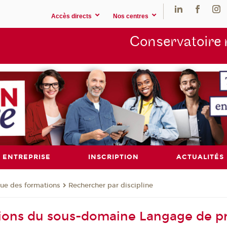
Accès directs
Nos centres
Conservatoire 
ENTREPRISE
INSCRIPTION
ACTUALITÉS
ue des formations
Rechercher par discipline
tions du sous-domaine Langage de 