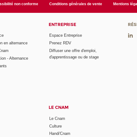
sibilité non conforme
Conditions générales de vente
Mentions léga
ENTREPRISE
RÉS
ce
Espace Entreprise
on en alternance
Prenez RDV
 Cnam
Diffuser une offre d'emploi,
d'apprentissage ou de stage
tion - Alternance
ants
LE CNAM
Le Cnam
Culture
Handi'Cnam