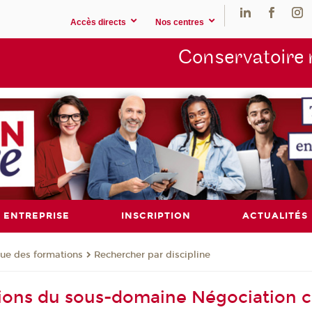
Accès directs
Nos centres
Conservatoire 
ENTREPRISE
INSCRIPTION
ACTUALITÉS
ue des formations
Rechercher par discipline
ions du sous-domaine Négociation c