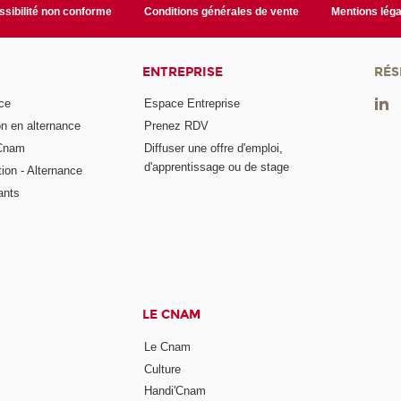
sibilité non conforme
Conditions générales de vente
Mentions léga
ENTREPRISE
RÉS
ce
Espace Entreprise
on en alternance
Prenez RDV
 Cnam
Diffuser une offre d'emploi,
d'apprentissage ou de stage
tion - Alternance
ants
LE CNAM
Le Cnam
Culture
Handi'Cnam