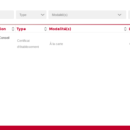
tion
Type
Modalité(s)
Conseil
Certificat
À la carte
d'établissement