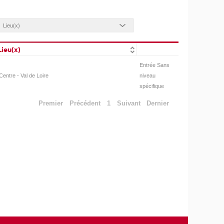
Lieu(x)
Entrée Sans
Centre - Val de Loire
niveau
spécifique
Premier
Précédent
1
Suivant
Dernier