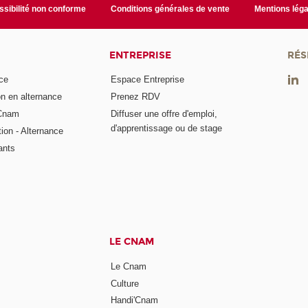
sibilité non conforme
Conditions générales de vente
Mentions léga
ENTREPRISE
RÉS
ce
Espace Entreprise
on en alternance
Prenez RDV
 Cnam
Diffuser une offre d'emploi,
d'apprentissage ou de stage
tion - Alternance
ants
LE CNAM
Le Cnam
Culture
Handi'Cnam