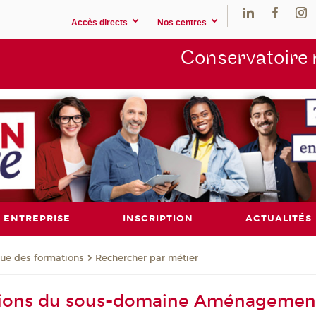
Accès directs
Nos centres
Conservatoire 
ENTREPRISE
INSCRIPTION
ACTUALITÉS
ue des formations
Rechercher par métier
tions du sous-domaine Aménagement 