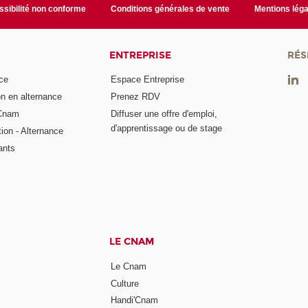
sibilité non conforme
Conditions générales de vente
Mentions léga
ENTREPRISE
RÉS
ce
Espace Entreprise
on en alternance
Prenez RDV
 Cnam
Diffuser une offre d'emploi,
d'apprentissage ou de stage
tion - Alternance
ants
LE CNAM
Le Cnam
Culture
Handi'Cnam