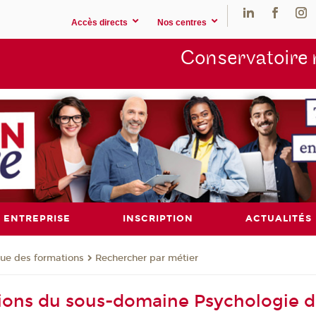
Accès directs
Nos centres
Conservatoire 
ENTREPRISE
INSCRIPTION
ACTUALITÉS
ue des formations
Rechercher par métier
ions du sous-domaine Psychologie d