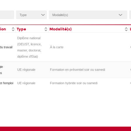
tion
Type
Modalité(s)
Diplôme national
(DEUST, licence,
du travail
À la carte
master, doctorat,
diplôme d'Etat)
gie
UE régionale
Formation en présentiel soir ou samedi
ns
t l'emploi
UE régionale
Formation hybride soir ou samedi