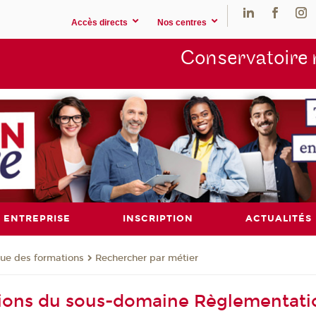
Accès directs
Nos centres
Conservatoire 
ENTREPRISE
INSCRIPTION
ACTUALITÉS
ue des formations
Rechercher par métier
tions du sous-domaine Règlementat