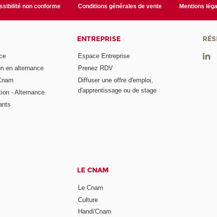
sibilité non conforme
Conditions générales de vente
Mentions léga
ENTREPRISE
RÉS
ce
Espace Entreprise
on en alternance
Prenez RDV
 Cnam
Diffuser une offre d'emploi,
d'apprentissage ou de stage
tion - Alternance
ants
LE CNAM
Le Cnam
Culture
Handi'Cnam