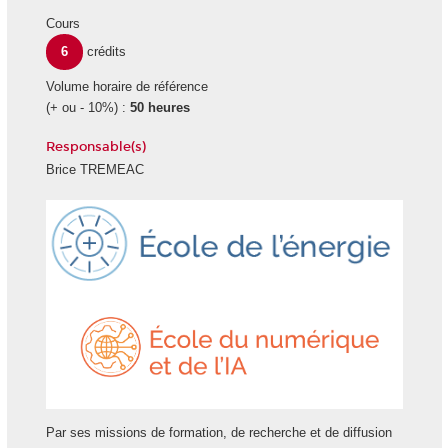
Cours
6
crédits
Volume horaire de référence
(+ ou - 10%) :
50 heures
Responsable(s)
Brice TREMEAC
Ecole
École
Energie
du
numéri
et
de
l'IA
Par ses missions de formation, de recherche et de diffusion