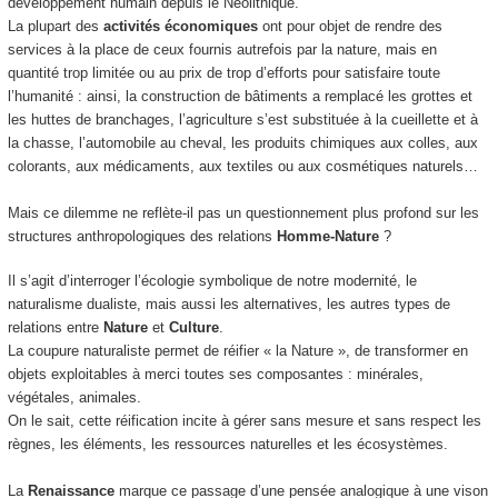
développement humain depuis le Néolithique.
La plupart des
activités économiques
ont pour objet de rendre des
services à la place de ceux fournis autrefois par la nature, mais en
quantité trop limitée ou au prix de trop d’efforts pour satisfaire toute
l’humanité : ainsi, la construction de bâtiments a remplacé les grottes et
les huttes de branchages, l’agriculture s’est substituée à la cueillette et à
la chasse, l’automobile au cheval, les produits chimiques aux colles, aux
colorants, aux médicaments, aux textiles ou aux cosmétiques naturels…
Mais ce dilemme ne reflète-il pas un questionnement plus profond sur les
structures anthropologiques des relations
Homme-Nature
?
Il s’agit d’interroger l’écologie symbolique de notre modernité, le
naturalisme dualiste, mais aussi les alternatives, les autres types de
relations entre
Nature
et
Culture
.
La coupure naturaliste permet de réifier « la Nature », de transformer en
objets exploitables à merci toutes ses composantes : minérales,
végétales, animales.
On le sait, cette réification incite à gérer sans mesure et sans respect les
règnes, les éléments, les ressources naturelles et les écosystèmes.
La
Renaissance
marque ce passage d’une pensée analogique à une vison