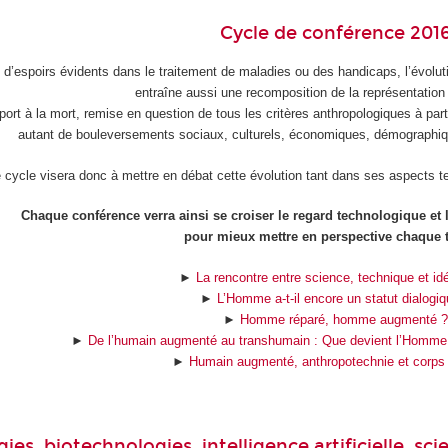
Cycle de conférence 201
 d’espoirs évidents dans le traitement de maladies ou des handicaps, l’évolut
entraîne aussi une recomposition de la représentation
port à la mort, remise en question de tous les critères anthropologiques à part
autant de bouleversements sociaux, culturels, économiques, démographiqu
 cycle visera donc à mettre en débat cette évolution tant dans ses aspects t
Chaque conférence verra ainsi se croiser le regard technologique et
pour mieux mettre en perspective chaque 
►
La rencontre entre science, technique et id
►
L’Homme a-t-il encore un statut dialogiq
►
Homme réparé, homme augmenté ?
►
De l’humain augmenté au transhumain : Que devient l’Homme 
►
Humain augmenté, anthropotechnie et corps
s, biotechnologies, intelligence artificielle, sci