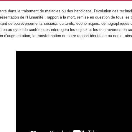
ents dans le traitement de maladies ou des handicaps, l’évolution des techno
résentation de l’Humanité : rapport à la mort, remise en question de tous les c
utant de bouleversements sociaux, culturels, économiques, démographiques q
tion au cycle de conférences interrogera les enjeux et les controverses en co
ion d’augmentation, la transformation de notre rapport identitaire au corps, ai