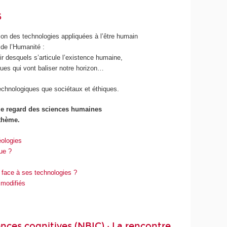
6
ion des technologies appliquées à l’être humain
 de l’Humanité :
ir desquels s’articule l’existence humaine,
es qui vont baliser notre horizon…
echnologiques que sociétaux et éthiques.
 le regard des sciences humaines
thème.
éologies
ue ?
face à ses technologies ?
 modifiés
ences cognitives (NBIC) : La rencontre