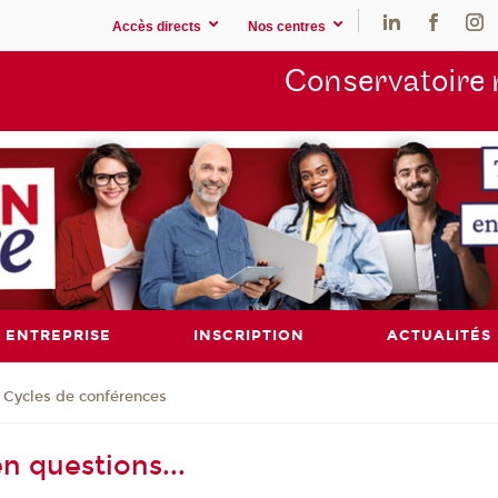
Accès directs
Nos centres
Conservatoire 
ENTREPRISE
INSCRIPTION
ACTUALITÉS
Cycles de conférences
 questions...