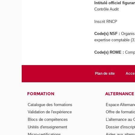
Intitulé officiel figur
Contrôle Audit
Inscrit RNCP
Code(s) NSF :
Organis
expertise comptable (3
Code(s) ROME :
Compt
Plan de site
Acces
FORMATION
ALTERNANCE
Catalogue des formations
Espace Alternan
Validation de l'expérience
Offre de formati
Blocs de compétences
L'alternance au
Unités d'enseignement
Dossier d'inscrip
Micro-certifications
Aides aux altern