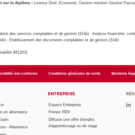
ant sur le diplôme :
Licence Droit, Economie, Gestion mention Gestion Parcou
ation des services comptables et de gestion (314p) - Analyse financière, cont
14r) - Etablissement des documents comptables et de gestion (314t)
abilité (M1203)
sibilité non conforme
Conditions générales de vente
Mentions léga
ENTREPRISE
RÉS
ce
Espace Entreprise
on en alternance
Prenez RDV
 Cnam
Diffuser une offre d'emploi,
d'apprentissage ou de stage
tion - Alternance
ants