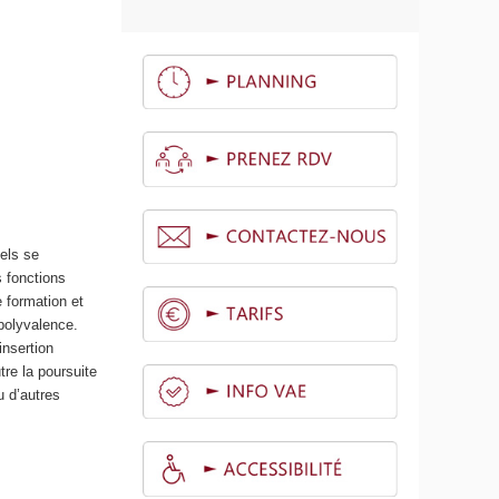
nels se
s fonctions
e formation et
 polyvalence.
’insertion
tre la poursuite
u d’autres