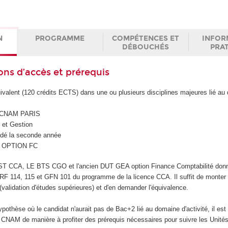
N
PROGRAMME
COMPÉTENCES ET
INFOR
DÉBOUCHÉS
PRA
ons d’accès et prérequis
valent (120 crédits ECTS) dans une ou plusieurs disciplines majeures lié au
 CNAM PARIS
 et Gestion
idé la seconde année
A OPTION FC
T CCA, LE BTS CGO et l'ancien DUT GEA option Finance Comptabilité don
RF 114, 115 et GFN 101 du programme de la licence CCA. Il suffit de monter
validation d'études supérieures) et d'en demander l'équivalence.
ypothèse où le candidat n'aurait pas de Bac+2 lié au domaine d'activité, il est
 CNAM de manière à profiter des prérequis nécessaires pour suivre les Unité