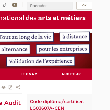
na
tional des
arts et métiers
LE CNAM
AUDITEUR
Code diplôme/certificat:
e Audit
LG03607A-CEN