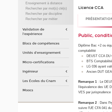
Enseignement à distance
Licence CCA
Rechercher par mot(s) clé(s)
Rechercher par discipline
PRÉSENTATIO
Rechercher par métier
Validation de
l'expérience
Public, conditi
Blocs de compétences
Diplôme Bac +2 ou équi
comptabilité
Unités d'enseignement
DEUST CCA DU
BTS Comptabilité
Micro-certifications
LG 036 ayant val
Ingénieur
Ancien DUT GE
Les Écoles du Cnam
Remarque 1
: Le DEUS
l'équivalence des UE D
Moocs
VES par jurisprudence (
Remarque 2
: Dans l'h
suivre l'UE CFA 041 du