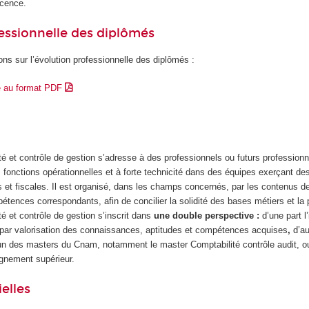
icence.
essionnelle des diplômés
ons sur l’évolution professionnelle des diplômés :
e au format PDF
é et contrôle de gestion s’adresse à des professionnels ou futurs profession
 fonctions opérationnelles et à forte technicité dans des équipes exerçant de
s et fiscales. Il est organisé, dans les champs concernés, par les contenus d
pétences correspondants, afin de concilier la solidité des bases métiers et la
é et contrôle de gestion
s’inscrit dans
une double perspective :
d’une part l
e par valorisation des connaissances, aptitudes et compétences acquises
,
d’au
l’un des masters du Cnam, notamment le master Comptabilité contrôle audit, o
gnement supérieur.
elles