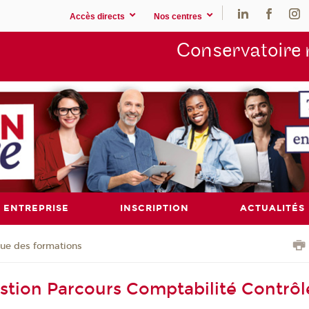
Accès directs
Nos centres
Conservatoire 
ENTREPRISE
INSCRIPTION
ACTUALITÉS
ue des formations
stion Parcours Comptabilité Contrôl