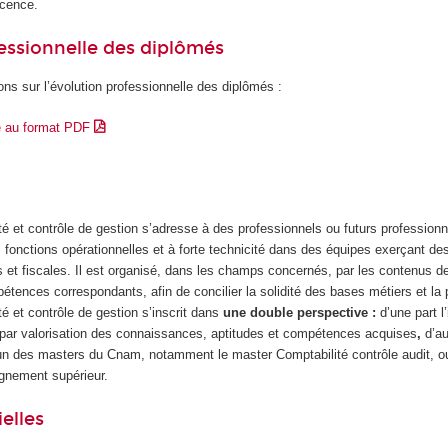
icence.
essionnelle des diplômés
ons sur l’évolution professionnelle des diplômés :
e au format PDF
é et contrôle de gestion s’adresse à des professionnels ou futurs profession
 fonctions opérationnelles et à forte technicité dans des équipes exerçant de
s et fiscales. Il est organisé, dans les champs concernés, par les contenus d
pétences correspondants, afin de concilier la solidité des bases métiers et la
é et contrôle de gestion
s’inscrit dans
une double perspective :
d’une part l
e par valorisation des connaissances, aptitudes et compétences acquises
,
d’au
l’un des masters du Cnam, notamment le master Comptabilité contrôle audit, o
gnement supérieur.
elles