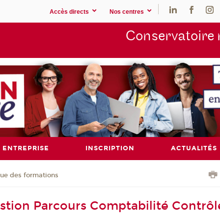
Accès directs
Nos centres
Conservatoire 
ENTREPRISE
INSCRIPTION
ACTUALITÉS
ue des formations
stion Parcours Comptabilité Contrôl