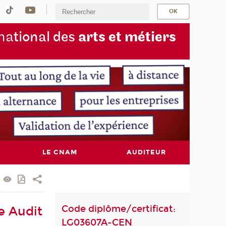
na
tional des
arts et métiers
LE CNAM
AUDITEUR
Code diplôme/certificat:
e Audit
LG03607A-CEN