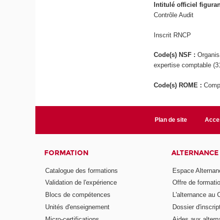
Intitulé officiel figur
Contrôle Audit
Inscrit RNCP
Code(s) NSF :
Organis
expertise comptable (3
Code(s) ROME :
Compt
Plan de site
Acces
FORMATION
ALTERNANCE
Catalogue des formations
Espace Alternan
Validation de l'expérience
Offre de formati
Blocs de compétences
L'alternance au
Unités d'enseignement
Dossier d'inscrip
Micro-certifications
Aides aux altern