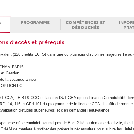
N
PROGRAMME
COMPÉTENCES ET
INFOR
DÉBOUCHÉS
PRA
ons d’accès et prérequis
valent (120 crédits ECTS) dans une ou plusieurs disciplines majeures lié au
 CNAM PARIS
 et Gestion
idé la seconde année
A OPTION FC
T CCA, LE BTS CGO et l'ancien DUT GEA option Finance Comptabilité don
RF 114, 115 et GFN 101 du programme de la licence CCA. Il suffit de monter
validation d'études supérieures) et d'en demander l'équivalence.
ypothèse où le candidat n'aurait pas de Bac+2 lié au domaine d'activité, il est
 CNAM de manière à profiter des prérequis nécessaires pour suivre les Unité