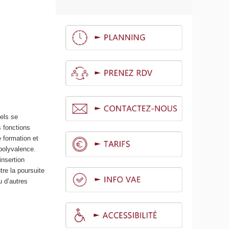
nels se
s fonctions
e formation et
 polyvalence.
’insertion
tre la poursuite
u d’autres