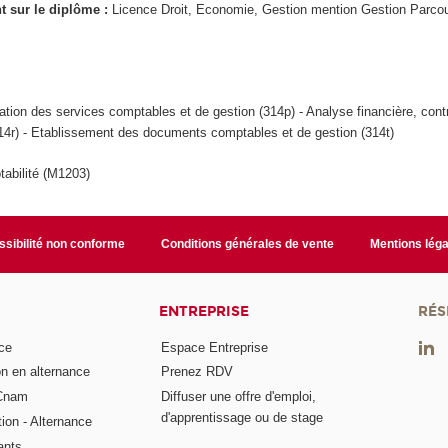
ant sur le diplôme :
Licence Droit, Economie, Gestion mention Gestion Parcou
ation des services comptables et de gestion (314p) - Analyse financière, cont
14r) - Etablissement des documents comptables et de gestion (314t)
abilité (M1203)
sibilité non conforme
Conditions générales de vente
Mentions léga
ENTREPRISE
RÉS
ce
Espace Entreprise
on en alternance
Prenez RDV
 Cnam
Diffuser une offre d'emploi,
d'apprentissage ou de stage
tion - Alternance
ants