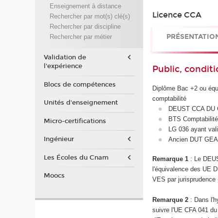
Enseignement à distance
Licence CCA
Rechercher par mot(s) clé(s)
Rechercher par discipline
PRÉSENTATIO
Rechercher par métier
Validation de
l'expérience
Public, conditi
Blocs de compétences
Diplôme Bac +2 ou équi
comptabilité
Unités d'enseignement
DEUST CCA DU
BTS Comptabilité
Micro-certifications
LG 036 ayant val
Ingénieur
Ancien DUT GE
Les Écoles du Cnam
Remarque 1
: Le DEUS
l'équivalence des UE D
Moocs
VES par jurisprudence (
Remarque 2
: Dans l'h
suivre l'UE CFA 041 du