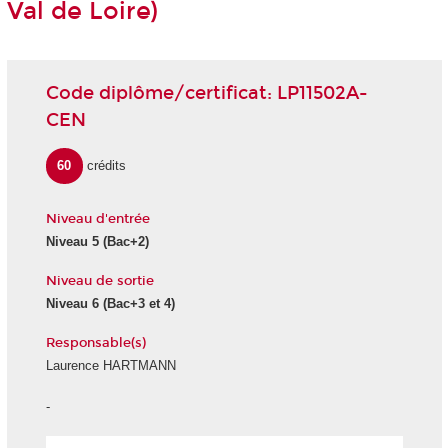
Val de Loire)
Code diplôme/certificat: LP11502A-
CEN
60
crédits
Niveau d'entrée
Niveau 5 (Bac+2)
Niveau de sortie
Niveau 6 (Bac+3 et 4)
Responsable(s)
Laurence HARTMANN
-
École