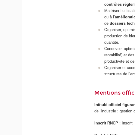
contrôles régle
Maitriser l’utilisa
ou à l’
améliorati
de
dossiers tec
Organiser, optim
production de bie
quantité.
Concevoir, optimi
rentabilité) et de
productivité et de
Organiser et coor
structures de l’ent
Mentions offici
Intitulé officiel figur
de l'industrie : gestion 
Inscrit RNCP :
Inscrit