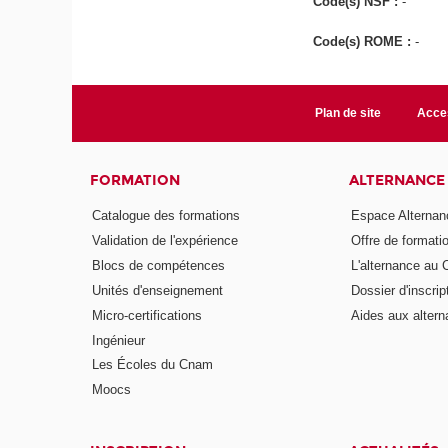
Code(s) NSF :
-
Code(s) ROME :
-
Plan de site
Acces
FORMATION
ALTERNANCE
Catalogue des formations
Espace Alternan
Validation de l'expérience
Offre de formati
Blocs de compétences
L'alternance au
Unités d'enseignement
Dossier d'inscrip
Micro-certifications
Aides aux altern
Ingénieur
Les Écoles du Cnam
Moocs