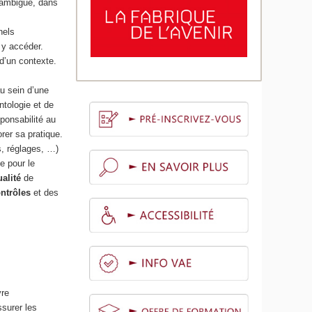
n-ambiguë, dans
nels
 y accéder.
 d’un contexte.
au sein d’une
ntologie et de
ponsabilité au
rer sa pratique.
s, réglages, …)
e pour le
alité
de
ontrôles
et des
vre
ssurer les