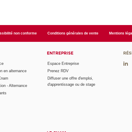
sibilité non conforme
Conditions générales de vente
Mentions léga
ENTREPRISE
RÉS
ce
Espace Entreprise
on en alternance
Prenez RDV
 Cnam
Diffuser une offre d'emploi,
d'apprentissage ou de stage
tion - Alternance
ants