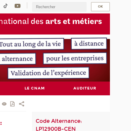
na
tional des
arts et métiers
LE CNAM
AUDITEUR
Code Alternance:
:
LP12900B-CEN