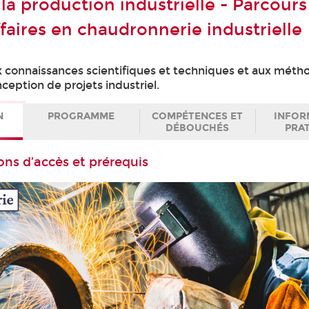
la production industrielle - Parcours 
faires en chaudronnerie industrielle
connaissances scientifiques et techniques et aux méth
ception de projets industriel.
N
PROGRAMME
COMPÉTENCES ET
INFOR
DÉBOUCHÉS
PRA
ons d’accès et prérequis