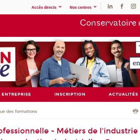
Accès directs
Nos centres
Conservatoire 
ENTREPRISE
INSCRIPTION
ACTUALITÉS
ue des formations
fessionnelle - Métiers de l'industrie 