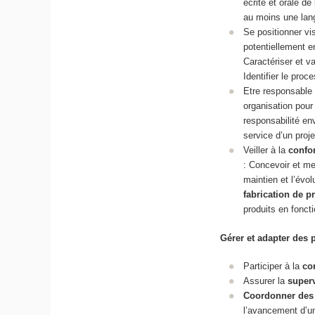
écrite et orale d
au moins une lan
Se positionner vi
potentiellement e
Caractériser et v
Identifier le proc
Etre responsable
organisation pour 
responsabilité en
service d’un proje
Veiller à la
confo
: Concevoir et me
maintien et l’évol
fabrication de p
produits en fonct
Gérer et adapter des 
Participer à la
co
Assurer la
superv
Coordonner des
l’avancement d’un