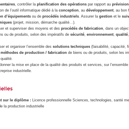
mentaires
, contrôler la
planification des opérations
par rapport au
prévision
tion de l’outil informatique dédié à la
conception
, au
développement
, au bon
on d’équipements
ou de
procédés industriels
. Assurer la
gestion
et le
suiv
hniques
(projet, mission, démarche qualité…).
iser et superviser des moyens et des
procédés de fabrication
, dans un object
ns ou de produits, selon des impératifs de
sécurité
,
environnement
,
qualité
ser et organiser l’ensemble des
solutions techniques
(faisabilité, capacité, fi
s
méthodes de production / fabrication
de biens ou de produits, selon les im
 qualité.
donner la mise en place de la qualité des produits et services, sur l’ensemble
reprise industrielle.
elles
ant sur le diplôme :
Licence professionnelle Sciences, technologies, santé me
de la production industrielle