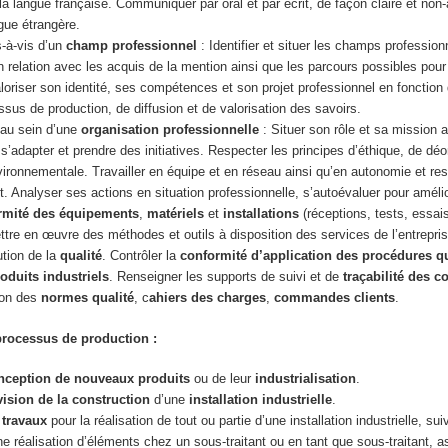
e la langue française. Communiquer par oral et par écrit, de façon claire et no
gue étrangère.
s-à-vis d’un
champ professionnel
: Identifier et situer les champs profession
n relation avec les acquis de la mention ainsi que les parcours possibles pour
aloriser son identité, ses compétences et son projet professionnel en fonction
essus de production, de diffusion et de valorisation des savoirs.
 au sein d’une
organisation professionnelle
: Situer son rôle et sa mission 
s’adapter et prendre des initiatives. Respecter les principes d’éthique, de déo
vironnementale. Travailler en équipe et en réseau ainsi qu’en autonomie et res
t. Analyser ses actions en situation professionnelle, s’autoévaluer pour amélio
rmité des équipements
,
matériels
et
installations
(réceptions, tests, essai
ttre en œuvre des méthodes et outils à disposition des services de l’entrepris
ution de la
qualité
. Contrôler la
conformité d’application des procédures qu
roduits industriels
. Renseigner les supports de suivi et de
traçabilité des c
ion des
normes qualité
, c
ahiers des charges
,
commandes clients
.
processus de production :
nception de nouveaux produits
ou de leur
industrialisation
.
ision de la construction
d’une
installation industrielle
.
 travaux
pour la réalisation de tout ou partie d’une installation industrielle, sui
e réalisation d’éléments chez un sous-traitant ou en tant que sous-traitant, a