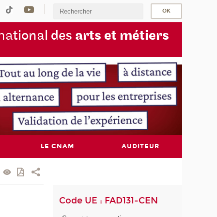
na
tional des
arts et métiers
LE CNAM
AUDITEUR
Code UE : FAD131-CEN