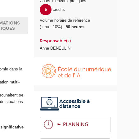
Cours + travaux pratiques
6
crédits
Volume horaire de référence
MATIONS
(+ ou - 10%) :
50 heures
TIQUES
Responsable(s)
Anne DENEULIN
É
c
omie dans la
o
l
tion multi-
e
d
souhaitent se
u
Accessible à
de situations
distance
n
u
m
é
significative
r
i