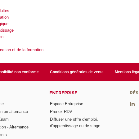
ultes
ation
gique
ntissage
on
cation et de la formation
sibilité non conforme
Conditions générales de vente
Mentions léga
ENTREPRISE
RÉS
ce
Espace Entreprise
on en alternance
Prenez RDV
 Cnam
Diffuser une offre d'emploi,
d'apprentissage ou de stage
tion - Alternance
ants