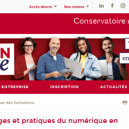
Accès directs
Nos centres
Conservatoire 
ENTREPRISE
INSCRIPTION
ACTUALITÉS
ue des formations
ages et pratiques du numérique en