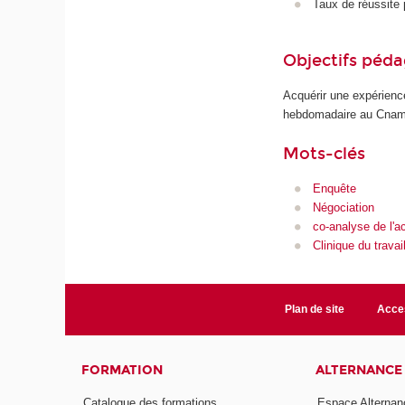
Taux de réussite 
Objectifs péd
Acquérir une expérience
hebdomadaire au Cnam. 
Mots-clés
Enquête
Négociation
co-analyse de l'ac
Clinique du travai
Plan de site
Acces
FORMATION
ALTERNANCE
Catalogue des formations
Espace Alternan