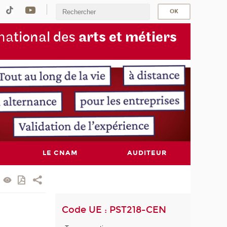
na
tional des
arts et métiers
LE CNAM
AUDITEUR
Code UE : PST218-CEN