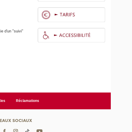
e d'un "suivi"
.
les
Réclamations
EAUX SOCIAUX