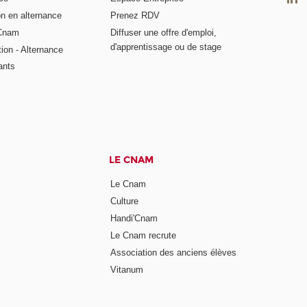
on en alternance
Prenez RDV
 Cnam
Diffuser une offre d'emploi,
d'apprentissage ou de stage
tion - Alternance
ants
LE CNAM
Le Cnam
Culture
Handi'Cnam
Le Cnam recrute
Association des anciens élèves
Vitanum