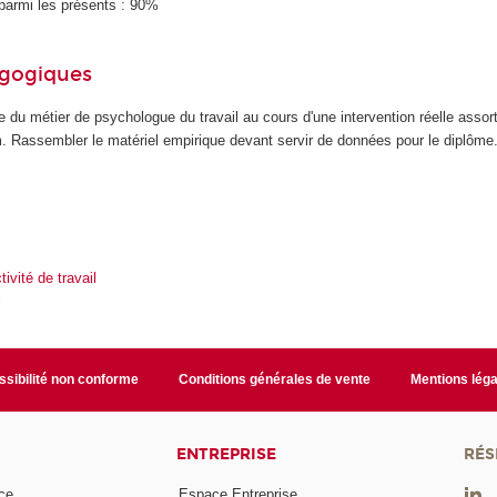
parmi les présents : 90%
agogiques
 du métier de psychologue du travail au cours d'une intervention réelle assorti
Rassembler le matériel empirique devant servir de données pour le diplôme
tivité de travail
l
sibilité non conforme
Conditions générales de vente
Mentions léga
ENTREPRISE
RÉS
ce
Espace Entreprise