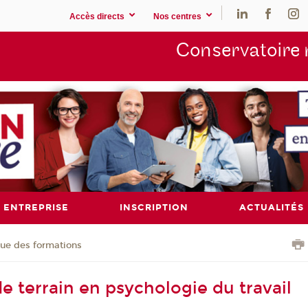
Accès directs
Nos centres
Conservatoire 
ENTREPRISE
INSCRIPTION
ACTUALITÉS
ue des formations
e terrain en psychologie du travail