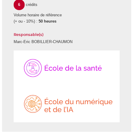
6
crédits
Volume horaire de référence
(+ ou - 10%) :
50 heures
Responsable(s)
Marc-Eric BOBILLIER-CHAUMON
École
École
de
du
la
numéri
Santé
et
de
l'IA