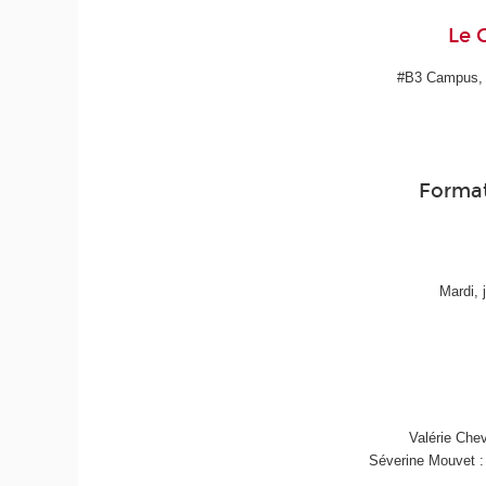
Le 
#B3 Campus, r
Format
Mardi, 
Valérie Chev
Séverine Mouvet :