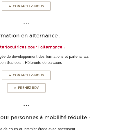
► CONTACTEZ-NOUS
- - -
rmation en alternance :
terlocutrices pour l’alternance :
rgée de développement des formations et partenariats
een Bosteels : Référente de parcours
► CONTACTEZ-NOUS
► PRENEZ RDV
- - -
pour personnes à mobilité réduite :
lle de cours au premier étage avec ascenseur.