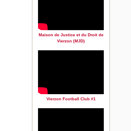
Maison de Justice et du Droit de
Vierzon (MJD)
Vierzon Football Club #1