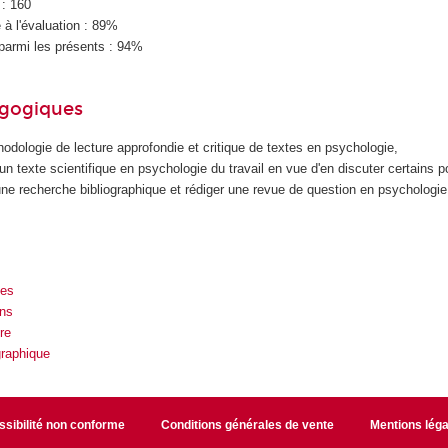
 : 160
à l'évaluation : 89%
parmi les présents : 94%
agogiques
odologie de lecture approfondie et critique de textes en psychologie,
 un texte scientifique en psychologie du travail en vue d'en discuter certains po
une recherche bibliographique et rédiger une revue de question en psychologie 
ues
ns
re
graphique
sibilité non conforme
Conditions générales de vente
Mentions léga