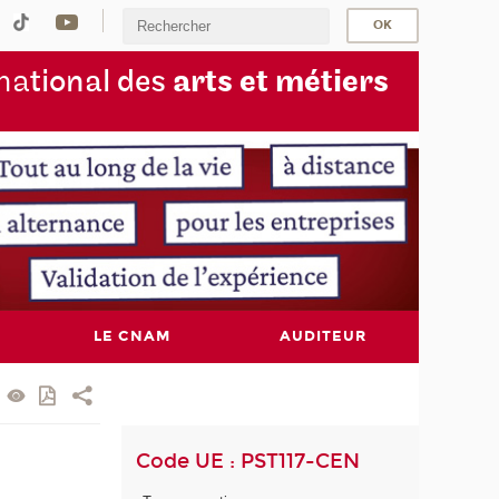
na
tional des
arts et métiers
LE CNAM
AUDITEUR
Code UE : PST117-CEN