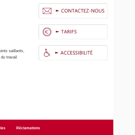
ints saillants,
du travail.
les
Réclamations