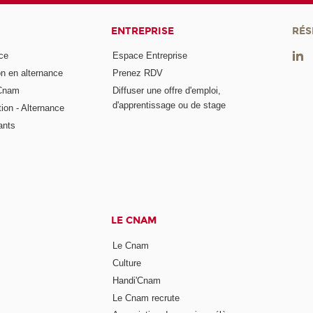
ENTREPRISE
RÉS
ce
Espace Entreprise
on en alternance
Prenez RDV
 Cnam
Diffuser une offre d'emploi,
d'apprentissage ou de stage
tion - Alternance
ants
LE CNAM
Le Cnam
Culture
Handi'Cnam
Le Cnam recrute