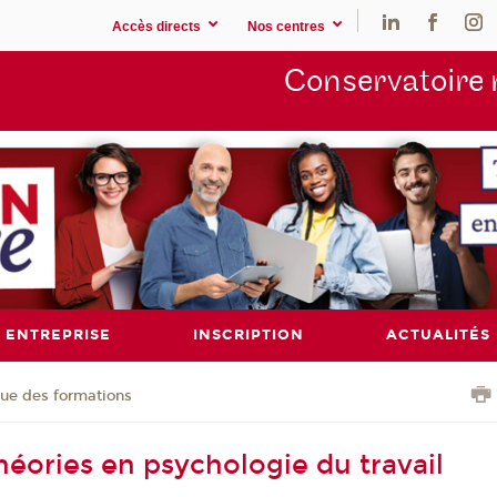
Accès directs
Nos centres
Conservatoire 
ENTREPRISE
INSCRIPTION
ACTUALITÉS
ue des formations
héories en psychologie du travail