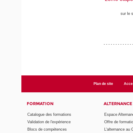
sur le 
- - - - - - - - - - - - 
Plan de site
Acces
FORMATION
ALTERNANCE
Catalogue des formations
Espace Alternan
Validation de l'expérience
Offre de formati
Blocs de compétences
L'alternance au