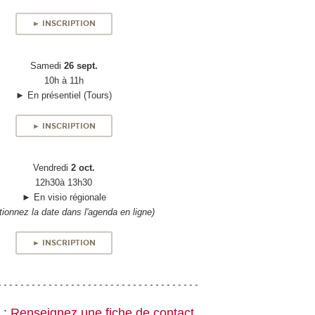
► INSCRIPTION
Samedi
26 sept.
10h à 11h
► En présentiel (Tours)
► INSCRIPTION
Vendredi
2 oct.
12h30à 13h30
► En visio régionale
tionnez la date dans l'agenda en ligne)
► INSCRIPTION
- - - - - - - - - - - - - - - - - - - - - - - - - - - - - - - - - - - -
: Renseignez une fiche de contact