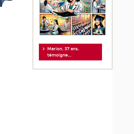
Marion, 37 ans,
témoigne...