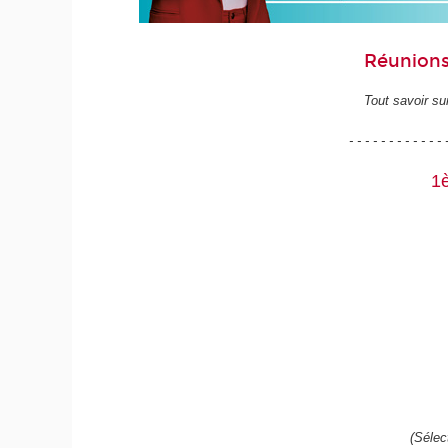
Réunions
Tout savoir sur
- - - - - - - - - - - - 
1è
(Sélec