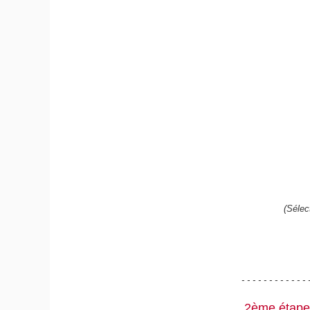
(Sélec
- - - - - - - - - - - - 
2ème étape 