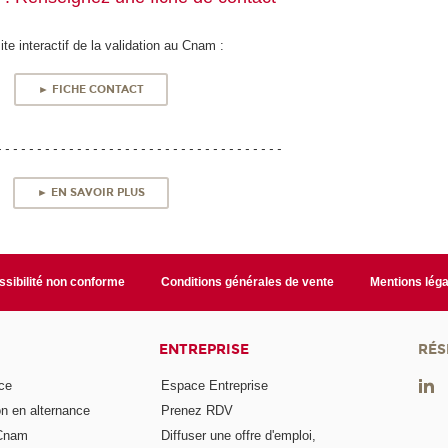
site interactif de la validation au Cnam :
► FICHE CONTACT
- - - - - - - - - - - - - - - - - - - - - - - - - - - - - - - - - - - -
► EN SAVOIR PLUS
sibilité non conforme
Conditions générales de vente
Mentions léga
ENTREPRISE
RÉS
ce
Espace Entreprise
on en alternance
Prenez RDV
 Cnam
Diffuser une offre d'emploi,