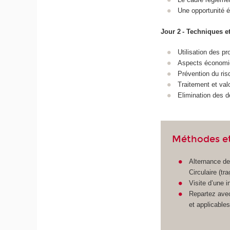
Une opportunité é
Jour 2 - Techniques et
Utilisation des pr
Aspects économiq
Prévention du risq
Traitement et valo
Elimination des d
Méthodes et
Alternance de
Circulaire (tr
Visite d’une i
Repartez avec
et applicables