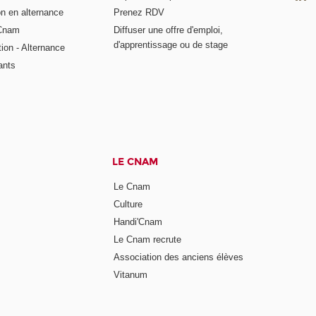
on en alternance
Prenez RDV
 Cnam
Diffuser une offre d'emploi,
d'apprentissage ou de stage
tion - Alternance
ants
LE CNAM
Le Cnam
Culture
Handi'Cnam
Le Cnam recrute
Association des anciens élèves
Vitanum