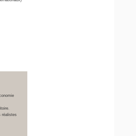
Economie
toire.
 réalistes