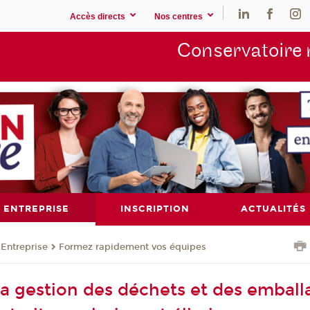
Accès directs
Nos centres
Conservatoire 
ENTREPRISE
INSCRIPTION
ACTUALITÉS
Entreprise
Formez rapidement vos équipes
la gestion des déchets et des emball