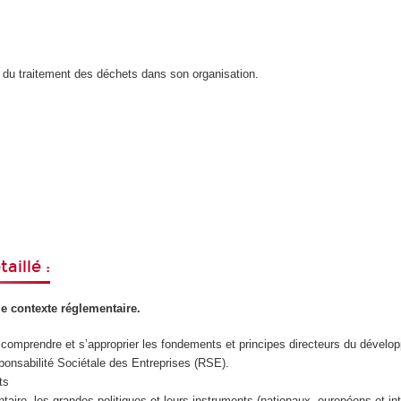
 du traitement des déchets dans son organisation.
illé :
le contexte réglementaire.
: comprendre et s’approprier les fondements et principes directeurs du dévelo
ponsabilité Sociétale des Entreprises (RSE).
pts
taire, les grandes politiques et leurs instruments (nationaux, européens et i