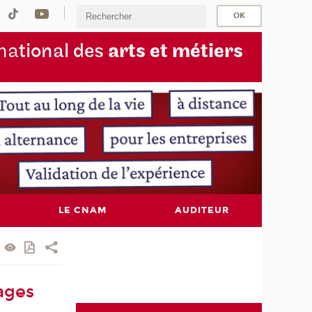
na
tional des
arts et métiers
LE CNAM
AUDITEUR
ages