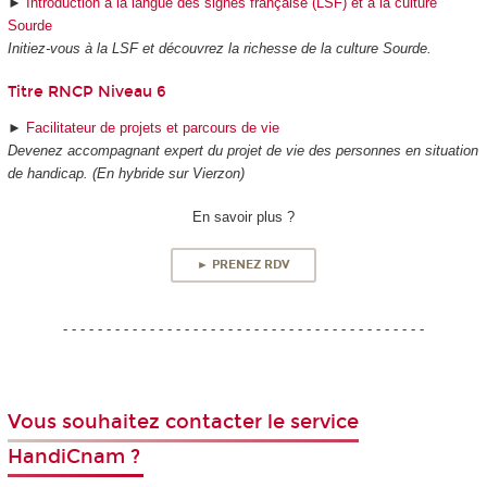
►
Introduction à la langue des signes française (LSF) et à la culture
Sourde
Initiez-vous à la LSF et découvrez la richesse de la culture Sourde.
Titre RNCP Niveau 6
►
Facilitateur de projets et parcours de vie
Devenez accompagnant expert du projet de vie des personnes en situation
de handicap. (En hybride sur Vierzon)
En savoir plus ?
► PRENEZ RDV
- - - - - - - - - - - - - - - - - - - - - - - - - - - - - - - - - - - - - - - - - -
Vous souhaitez contacter le service
HandiCnam ?