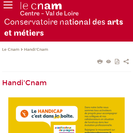
Conservatoire na
tional des
arts
et métiers
Le Cnam
Handi'Cnam
Handi'Cnam