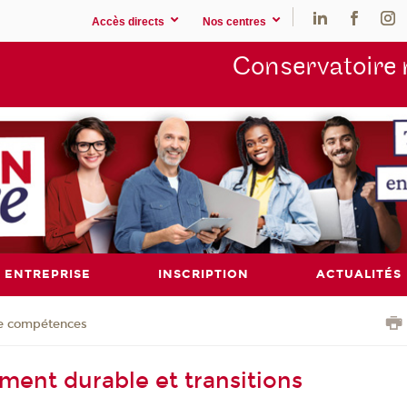
Accès directs
Nos centres
Conservatoire 
ENTREPRISE
INSCRIPTION
ACTUALITÉS
de compétences
ent durable et transitions