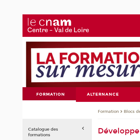
FORMATION
ALTERNANCE
Formation
Blocs 
Développem
Catalogue des
formations