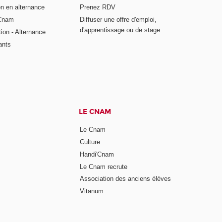
on en alternance
Prenez RDV
 Cnam
Diffuser une offre d'emploi,
d'apprentissage ou de stage
tion - Alternance
ants
LE CNAM
Le Cnam
Culture
Handi'Cnam
Le Cnam recrute
Association des anciens élèves
Vitanum