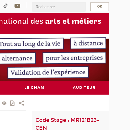
na
tional des
arts et métiers
LE CNAM
AUDITEUR
Code Stage : MR121B23-
CEN