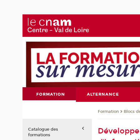
FORMATION
ALTERNANCE
Formation
Blocs 
Développem
Catalogue des
formations