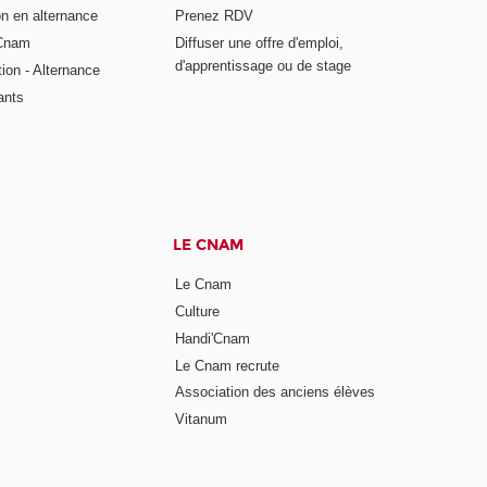
on en alternance
Prenez RDV
 Cnam
Diffuser une offre d'emploi,
d'apprentissage ou de stage
tion - Alternance
ants
LE CNAM
Le Cnam
Culture
Handi'Cnam
Le Cnam recrute
Association des anciens élèves
Vitanum