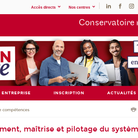
Accès directs
Nos centres
Conservatoire 
ENTREPRISE
INSCRIPTION
ACTUALITÉS
de compétences
ent, maîtrise et pilotage du systè