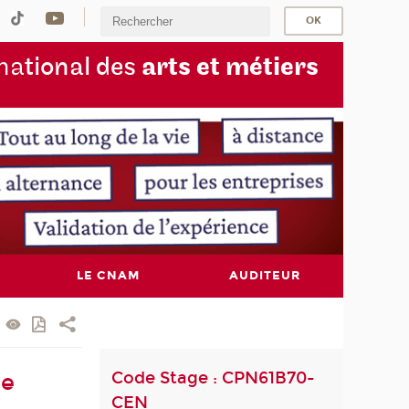
na
tional des
arts et métiers
LE CNAM
AUDITEUR
Code Stage : CPN61B70-
me
CEN