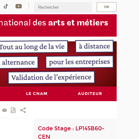
na
tional des
arts et métiers
LE CNAM
AUDITEUR
Code Stage : LP145B60-
CEN