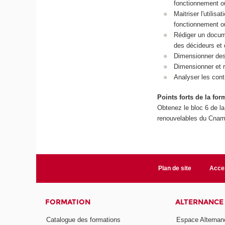
fonctionnement ou 
Maitriser l'utilis
fonctionnement ou 
Rédiger un docume
des décideurs et 
Dimensionner des 
Dimensionner et ra
Analyser les cont
Points forts de la for
Obtenez le bloc 6 de la
renouvelables du Cnam
Plan de site
Acces
FORMATION
ALTERNANCE
Catalogue des formations
Espace Alternan