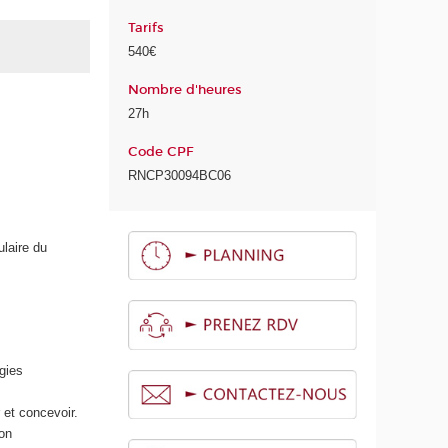
Tarifs
540€
Nombre d'heures
27h
Code CPF
RNCP30094BC06
ulaire du
rgies
 et concevoir.
bon