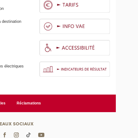
bon
 destination
es électriques
les
Réclamations
EAUX SOCIAUX