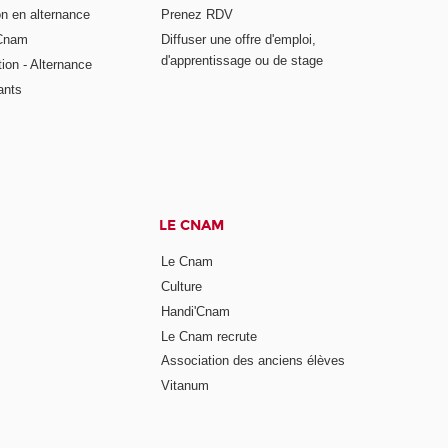
on en alternance
Prenez RDV
 Cnam
Diffuser une offre d'emploi,
d'apprentissage ou de stage
tion - Alternance
ants
LE CNAM
Le Cnam
Culture
Handi'Cnam
Le Cnam recrute
Association des anciens élèves
Vitanum