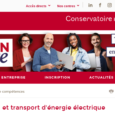
Accès directs
Nos centres
Conservatoire 
ENTREPRISE
INSCRIPTION
ACTUALITÉS
de compétences
 et transport d'énergie électrique