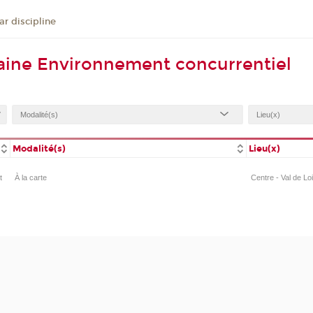
r discipline
aine Environnement concurrentiel
Modalité(s)
Lieu(x)
t
À la carte
Centre - Val de Lo