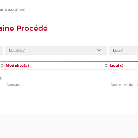
r discipline
aine Procédé
Modalité(s)
Lieu(x)
T,
,
Alternance
Centre - Val de Lo